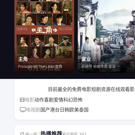
主角
家业
Protagonist The Lead 主角
祯娘传 祯娘传奇 家业
目前最全的免费电影短剧资源在线观看影院，所有的VIP资源
电影
动作
喜剧
爱情
科幻
恐怖
电视剧
国产
港台
日韩
欧美
泰国
热播推荐
换一换
最近更新
393