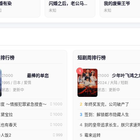
婚有染
闪婚之后，老公马甲掉了2
我的废柴王爷
知
未知
未知
周排行榜
短剧周排行榜
1
最棒的单恋
少年叶飞鸿之
1000
1000
1995 / 日本 / 爱情
2024 / 大陆 / 短剧
状态：更新中
状态：更新中
度 ～情报犯罪紧急搜查～
2
年终奖发完，公司破产了
1000
！黛宝拉
3
签到：解锁都市隐藏人生
1000
花也有春天
4
别的皇帝追求长生，朕只求速
1000
人饭2
5
霉来运转
999