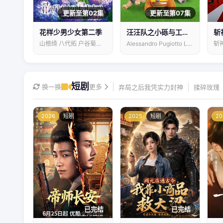
更新至第02集
更新至第07集
花样少男少女第二季
汪汪队之小砾与工程家族第三季
斩
山根绮 八代拓 户谷菊之介 梅原裕一郎…
Alessandro Pugiotto Leslie Adlam 拉克斯顿·汉斯贝克
短剧
|
|
换一换
更多
弃局之后我凭实力封神
揉碎玫瑰
2026
短剧
2025
短剧
20
已完结
已完结