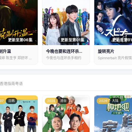
更新至第06集
更新至第01集
更新至第0
制升温
今晚也要和连环杀手约会
旋转亮片
钟雅婷 陈圣亨 郑舒环 姚星灏
今夜也与连环杀手相约
Spinnerbait 亮片假饵
香港指南粤语
07
日韩
2026
港台
2026
大陆