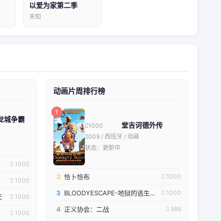
以爱为家第二季
未知
动画片周排行榜
1
2.0
龙城争霸
堂吉诃德外传
1000
2009 / 西班牙 / 动画
状态：更新中
1000
2
恰卜恰布
1000
1000
3
BLOODYESCAPE-地狱的逃生作战-
1000
死
1000
4
正义协会：二战
999
1000