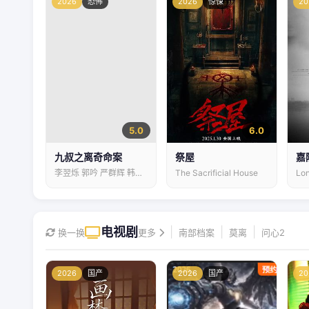
2026
恐怖
2026
惊悚
20
5.0
6.0
九叔之离奇命案
祭屋
嘉
李翌烁 郭吟 严群辉 韩梦武
The Sacrificial House
Lon
电视剧
|
|
|
换一换
更多
南部档案
莫离
问心2
2026
国产
2026
国产
20