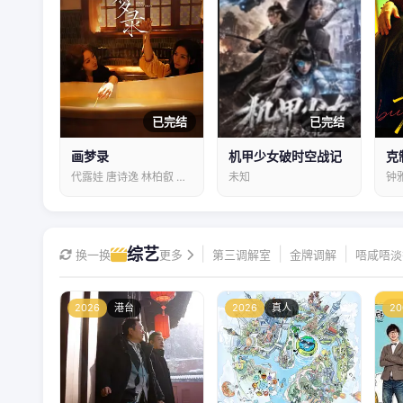
已完结
已完结
画梦录
机甲少女破时空战记
克
代露娃 唐诗逸 林柏叡 郑希怡 吕星辰
未知
综艺
|
|
|
换一换
更多
第三调解室
金牌调解
唔咸唔淡
2026
港台
2026
真人
20