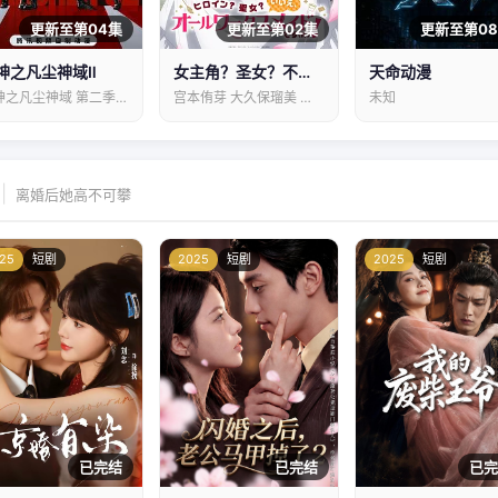
更新至第04集
更新至第02集
更新至第0
神之凡尘神域Ⅱ
女主角？圣女？不，我是杂役女仆（自豪）！
天命动漫
斩神之凡尘神域 第二季 Slay the Gods Ⅱ
宫本侑芽 大久保瑠美 日笠阳子 天崎滉平…
未知
|
离婚后她高不可攀
25
短剧
2025
短剧
2025
短剧
已完结
已完结
已完