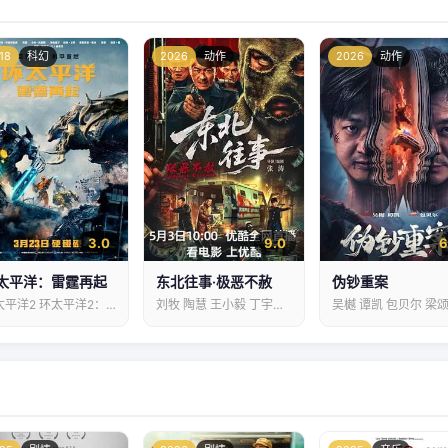
18
科幻
2026
动作
2026
动作
3.0
9.0
6
太平洋：雷霆再起
东北往事·极恶不赦
伪钞重案
环太平洋2 环太平洋2：雷霆再起…
刘牧 陶慧 王小毅 丁宇佳…